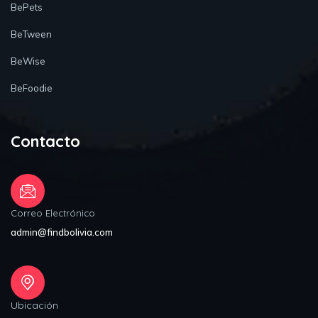
BePets
BeTween
BeWise
BeFoodie
Contacto
Correo Electrónico
admin@findbolivia.com
Ubicación