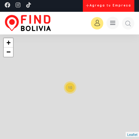
Agrega tu Empresa
+
−
10
Leaflet