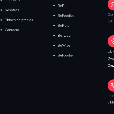
Empresas
BeFit
Nosotros
Cor
BeFoodies
Planes de precios
adm
BePets
Contacto
BeTween
BeWise
Ubi
BeFoodie
Ovid
Cruz
Tel
+59