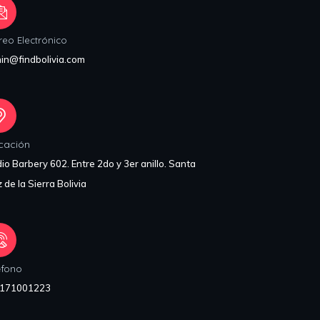
reo Electrónico
in@findbolivia.com
cación
io Barbery 602. Entre 2do y 3er anillo. Santa
 de la Sierra Bolivia
éfono
171001223